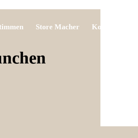
timmen
Store Macher
Kontakt
ünchen