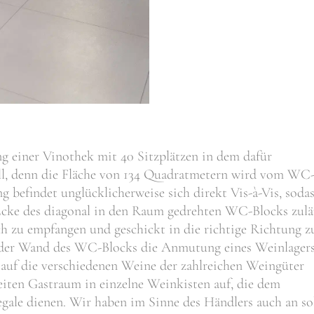
g einer Vinothek mit 40 Sitzplätzen in dem dafür
ll, denn die Fläche von 134 Quadratmetern wird vom WC
g befindet unglücklicherweise sich direkt Vis-à-Vis, soda
 Ecke des diagonal in den Raum gedrehten WC-Blocks zulä
ch zu empfangen und geschickt in die richtige Richtung z
r der Wand des WC-Blocks die Anmutung eines Weinlager
auf die verschiedenen Weine der zahlreichen Weingüter
eiten Gastraum in einzelne Weinkisten auf, die dem
gale dienen. Wir haben im Sinne des Händlers auch an so