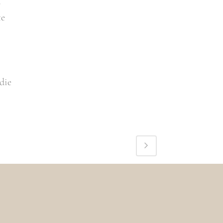
r
te
die